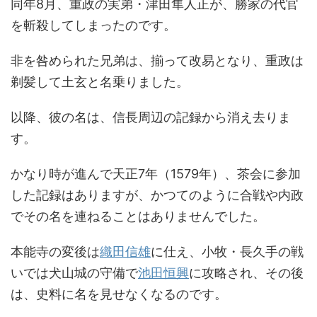
同年8月、重政の実弟・津田隼人正が、勝家の代官
を斬殺してしまったのです。
非を咎められた兄弟は、揃って改易となり、重政は
剃髪して土玄と名乗りました。
以降、彼の名は、信長周辺の記録から消え去りま
す。
かなり時が進んで天正7年（1579年）、茶会に参加
した記録はありますが、かつてのように合戦や内政
でその名を連ねることはありませんでした。
本能寺の変後は
織田信雄
に仕え、小牧・長久手の戦
いでは犬山城の守備で
池田恒興
に攻略され、その後
は、史料に名を見せなくなるのです。