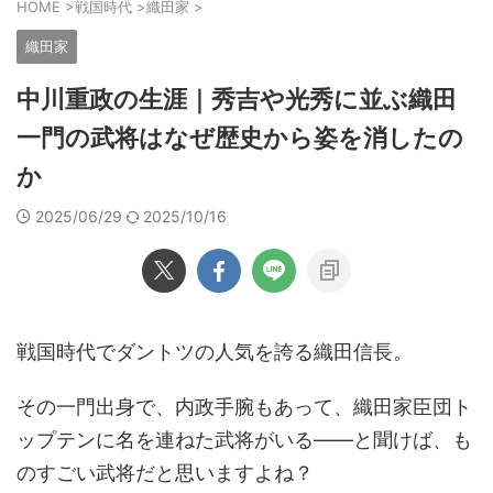
HOME
>
戦国時代
>
織田家
>
織田家
中川重政の生涯｜秀吉や光秀に並ぶ織田
一門の武将はなぜ歴史から姿を消したの
か
2025/06/29
2025/10/16
戦国時代でダントツの人気を誇る織田信長。
その一門出身で、内政手腕もあって、織田家臣団ト
ップテンに名を連ねた武将がいる――と聞けば、も
のすごい武将だと思いますよね？