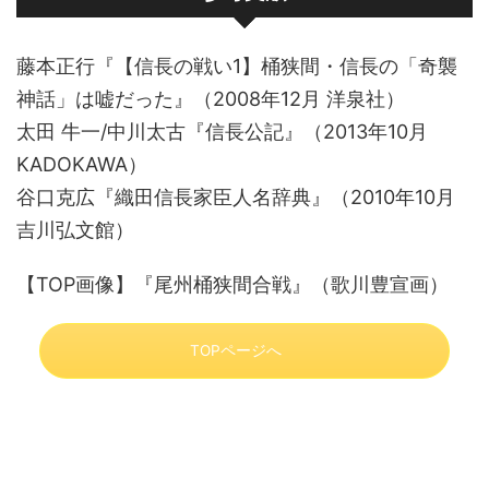
藤本正行『【信長の戦い1】桶狭間・信長の「奇襲
神話」は嘘だった』（2008年12月 洋泉社）
太田 牛一/中川太古『信長公記』（2013年10月
KADOKAWA）
谷口克広『織田信長家臣人名辞典』（2010年10月
吉川弘文館）
【TOP画像】『尾州桶狭間合戦』（歌川豊宣画）
TOPページへ