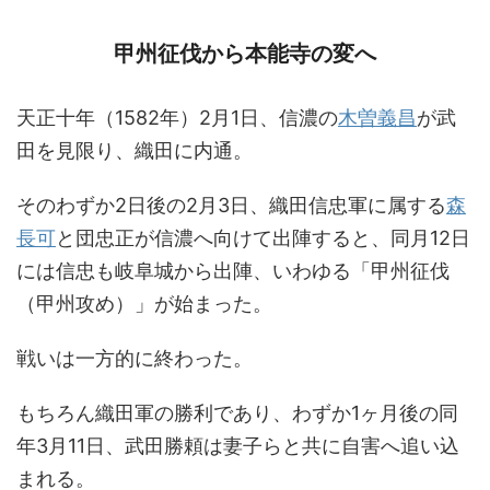
甲州征伐から本能寺の変へ
天正十年（1582年）2月1日、信濃の
木曽義昌
が武
田を見限り、織田に内通。
そのわずか2日後の2月3日、織田信忠軍に属する
森
長可
と団忠正が信濃へ向けて出陣すると、同月12日
には信忠も岐阜城から出陣、いわゆる「甲州征伐
（甲州攻め）」が始まった。
戦いは一方的に終わった。
もちろん織田軍の勝利であり、わずか1ヶ月後の同
年3月11日、武田勝頼は妻子らと共に自害へ追い込
まれる。