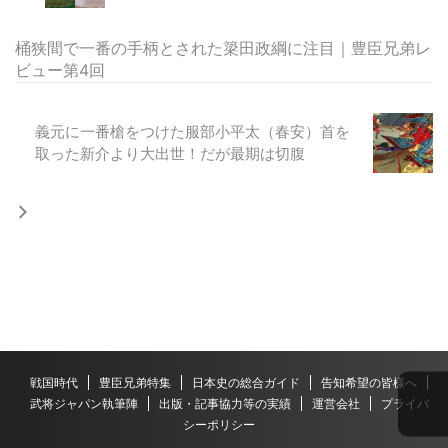
桶狭間で一番の手柄とされた簗田政綱に注目｜豊臣兄弟レ
ビュー第4回
義元に一番槍をつけた服部小平太（春安）首を
取った新介より大出世！だが最期は切腹
戦国時代
豊臣兄弟特集
日本史の総合ガイド
告知希望の皆様へ
武将ジャパン執筆陣
出版・記事協力等の実績
運営会社
プライバ
シーポリシー