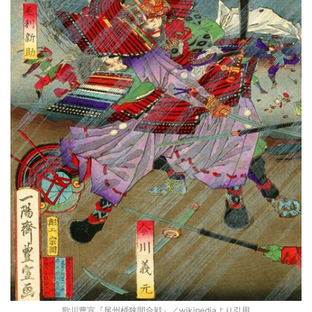
歌川豊宣『尾州桶狭間合戦』／wikipediaより引用