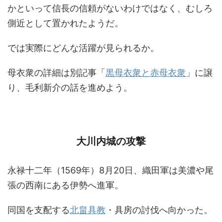
かといって信長の信頼がないわけではなく、むしろ
側近として置かれたようだ。
では実際にどんな活躍が見られるか。
母衣衆の詳細は別記事「
黒母衣衆と赤母衣衆
」に譲
り、毛利新介の話を進めよう。
大川内城の攻撃
永禄十二年（1569年）8月20日、織田軍は美濃や尾
張の西南にある伊勢へ進軍。
同国を支配する
北畠具教
・具房の討伐へ向かった。