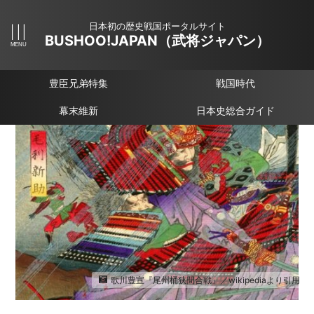
日本初の歴史戦国ポータルサイト
BUSHOO!JAPAN（武将ジャパン）
豊臣兄弟特集
戦国時代
幕末維新
日本史総合ガイド
歌川豊宣『尾州桶狭間合戦』／wikipediaより引用