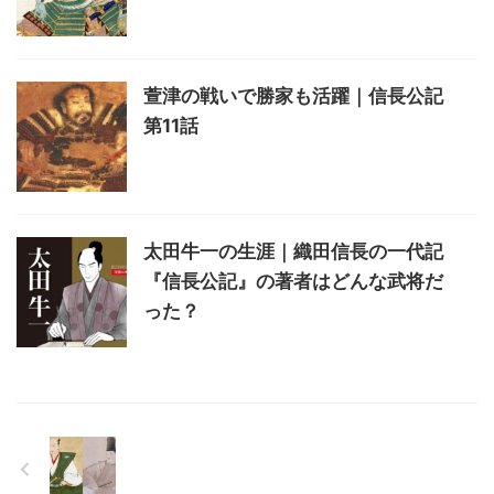
萱津の戦いで勝家も活躍｜信長公記
第11話
太田牛一の生涯｜織田信長の一代記
『信長公記』の著者はどんな武将だ
った？