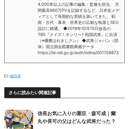
4,000本以上の記事の編集・監修を担当。 月
間最高960万PVを記録するなど、日本史メデ
ィアとして長期的な実績を築いてきた。 戦
国・古代・幕末・世界史の広範な執筆とSEO
設計に精通。 ◆2019年10月15日放送の
TBS『クイズ！オンリー1 戦国武将』に出演
（※優勝はれきしクン） ◆武将ジャパン（団
体）国立国会図書館典拠データ
https://id.ndl.go.jp/auth/ndlna/001159873
-
織田家
さらに読みたい関連記事
信長お気に入りの重臣・森可成｜蘭
丸や長可の父はどんな武将だった？