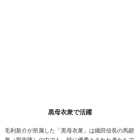
黒母衣衆で活躍
毛利新介が所属した「黒母衣衆」は織田信長の馬廻
衆（親衛隊）の中でも、特に優秀とされた者たちで