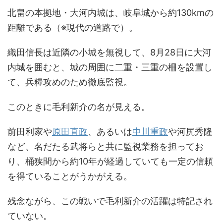
北畠の本拠地・大河内城は、岐阜城から約130kmの
距離である（※現代の道路で）。
織田信長は近隣の小城を無視して、8月28日に大河
内城を囲むと、城の周囲に二重・三重の柵を設置し
て、兵糧攻めのため徹底監視。
このときに毛利新介の名が見える。
前田利家や
原田直政
、あるいは
中川重政
や河尻秀隆
など、名だたる武将らと共に監視業務を担ってお
り、桶狭間から約10年が経過していても一定の信頼
を得ていることがうかがえる。
残念ながら、この戦いで毛利新介の活躍は特記され
ていない。