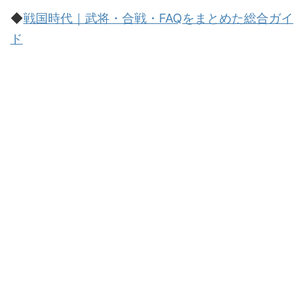
◆
戦国時代｜武将・合戦・FAQをまとめた総合ガイ
ド