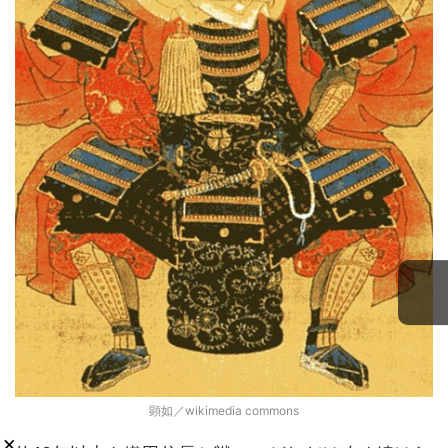
顕如／wikimedia commons
×