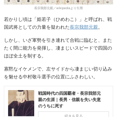
長宗我部元親／wikipediaより引用
若かりし頃は「姫若子（ひめわこ）」と呼ばれ、戦
国武将としての力量を疑われた
長宗我部元親
。
しかし、いざ軍勢を引き連れて合戦に臨むと、また
たく間に能力を発揮し、凄まじいスピードで四国の
ほぼ全土を制する。
寡黙なイケメンで、左サイドから凄まじい切り込み
を魅せる中村敬斗選手の位置にふさわしい。
戦国時代の四国覇者・長宗我部元
親の生涯｜長男・信親を失い失意
のうちに死す
続きを見る