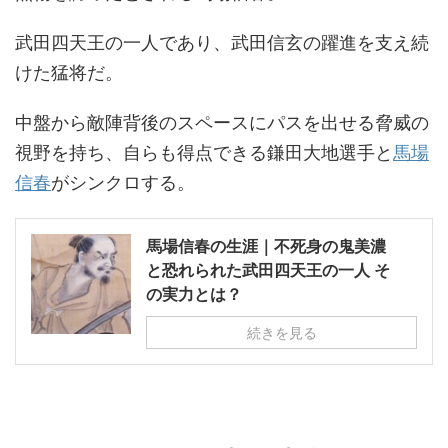
武田四天王の一人であり、武田信玄の躍進を支え続
けた猛将だ。
中盤から敵陣背後のスペースにパスを出せる脅威の
視野を持ち、自らも得点できる鎌田大地選手と
馬場
信春
がシンクロする。
馬場信春の生涯｜不死身の鬼美濃
と恐れられた武田四天王の一人 そ
の実力とは？
続きを見る