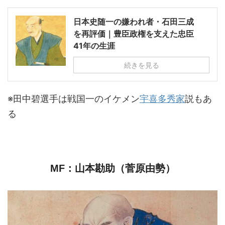
日本史随一の嫌われ者・石田三成
を再評価｜豊臣政権を支えた忠臣
41年の生涯
続きを見る
※田中碧選手は戦国一のイケメン
宇喜多秀家
説もあ
る
MF：山本勘助（菅原由勢）