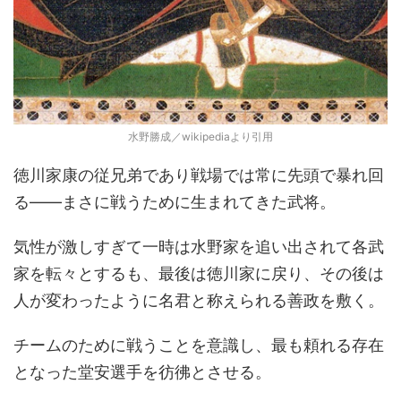
水野勝成／wikipediaより引用
徳川家康の従兄弟であり戦場では常に先頭で暴れ回
る――まさに戦うために生まれてきた武将。
気性が激しすぎて一時は水野家を追い出されて各武
家を転々とするも、最後は徳川家に戻り、その後は
人が変わったように名君と称えられる善政を敷く。
チームのために戦うことを意識し、最も頼れる存在
となった堂安選手を彷彿とさせる。