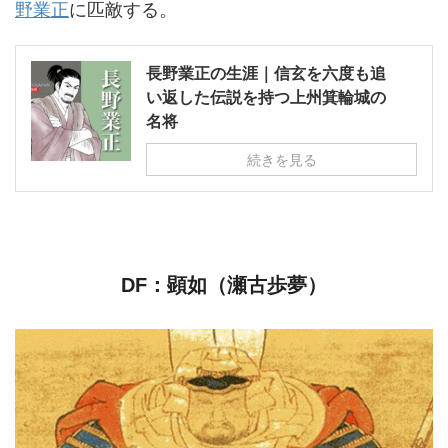
野業正
に匹敵する。
長野業正の生涯｜信玄を六度も追
い返した伝説を持つ上州箕輪城の
名将
続きを見る
DF：顕如（瀬古歩夢）