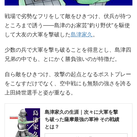
戦場で劣勢なフリをして敵をひきつけ、伏兵が待つ
ところまで誘う――島津のお家芸“釣り野伏”を駆使
して大友の大軍を撃破した
島津家久
。
少数の兵で大軍を撃ち破ることを得意とし、島津四
兄弟の中でも、とにかく勝負強いのが特徴だ。
自ら敵をひきつけ、攻撃の起点となるポストプレー
をこなすだけでなく、空中戦にも無類の強さを誇る
上田綺世選手と姿が重なる。
島津家久の生涯｜次々に大軍を撃
ち破った薩摩最強の軍神 その戦績
とは？