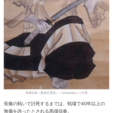
馬場信春（教来石景政）／wikipediaより引用
長篠の戦いで討死するまでは、戦場で40年以上の
無傷を誇ったとされる馬場信春。