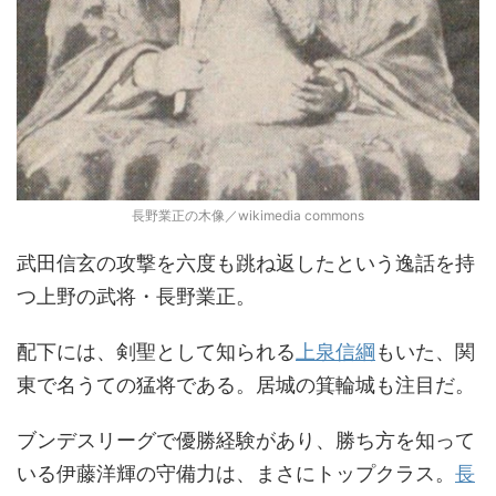
長野業正の木像／wikimedia commons
武田信玄の攻撃を六度も跳ね返したという逸話を持
つ上野の武将・長野業正。
配下には、剣聖として知られる
上泉信綱
もいた、関
東で名うての猛将である。居城の箕輪城も注目だ。
ブンデスリーグで優勝経験があり、勝ち方を知って
いる伊藤洋輝の守備力は、まさにトップクラス。
長