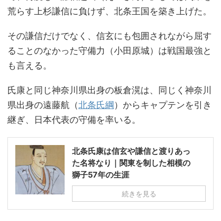
荒らす上杉謙信に負けず、北条王国を築き上げた。
その謙信だけでなく、信玄にも包囲されながら屈す
ることのなかった守備力（小田原城）は戦国最強と
も言える。
氏康と同じ神奈川県出身の板倉滉は、同じく神奈川
県出身の遠藤航（
北条氏綱
）からキャプテンを引き
継ぎ、日本代表の守備を率いる。
北条氏康は信玄や謙信と渡りあっ
た名将なり｜関東を制した相模の
獅子57年の生涯
続きを見る