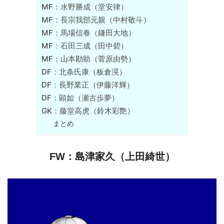
MF：水野勝成（堂安律）
MF：長宗我部元親（中村敬斗）
MF：馬場信春（鎌田大地）
MF：石田三成（田中碧）
MF：山本勘助（菅原由勢）
DF：北条氏康（板倉滉）
DF：長野業正（伊藤洋輝）
DF：顕如（瀬古歩夢）
GK：藤堂高虎（鈴木彩艶）
まとめ
FW：島津家久（上田綺世）