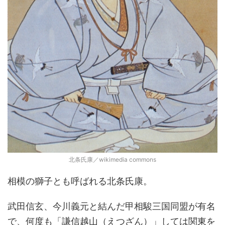
北条氏康／wikimedia commons
相模の獅子とも呼ばれる北条氏康。
武田信玄、今川義元と結んだ甲相駿三国同盟が有名
で、何度も「謙信越山（えつざん）」しては関東を