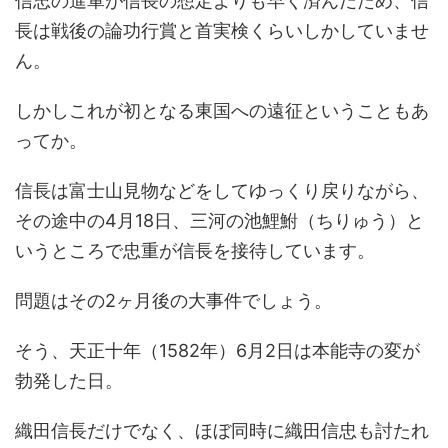
信忠の進軍が信長の想定よりも早く済んだため、信
長は戦後の論功行賞と首実検くらいしかしていませ
ん。
しかしこれが初となる東国への遠征ということもあ
ってか。
信長は富士山見物などをしてゆっくり戻りながら、
その途中の4月18日、三河の池鯉鮒（ちりゅう）と
いうところで忠重が信長を接待しています。
問題はその2ヶ月後の大事件でしょう。
そう、天正十年（1582年）6月2日は本能寺の変が
勃発した日。
織田信長だけでなく、ほぼ同時に織田信忠も討たれ