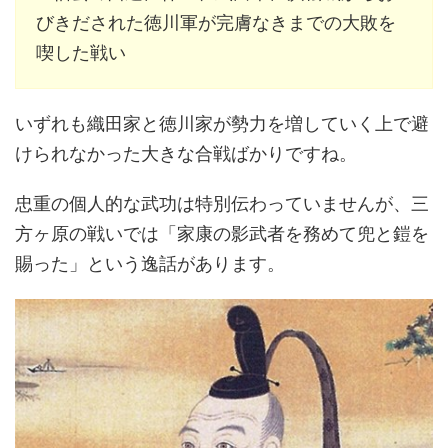
びきだされた徳川軍が完膚なきまでの大敗を
喫した戦い
いずれも織田家と徳川家が勢力を増していく上で避
けられなかった大きな合戦ばかりですね。
忠重の個人的な武功は特別伝わっていませんが、三
方ヶ原の戦いでは「家康の影武者を務めて兜と鎧を
賜った」という逸話があります。