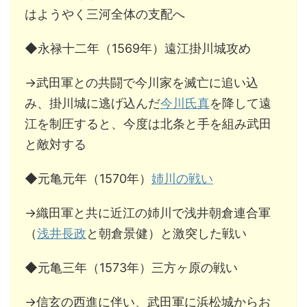
はようやく三河全体の支配へ
◆永禄十二年（1569年）遠江掛川城攻め
→武田軍との共闘で今川家を滅亡に追い込
み、掛川城に逃げ込んだ
今川氏真
を降して遠
江を制圧すると、今度は北条と手を組み武田
と敵対する
◆元亀元年（1570年）
姉川の戦い
→織田軍と共に近江の姉川で浅井朝倉連合軍
（
浅井長政
と朝倉景健）と激突した戦い
◆元亀三年（1573年）三方ヶ原の戦い
→信玄の西進に伴い、武田軍に浜松城からお