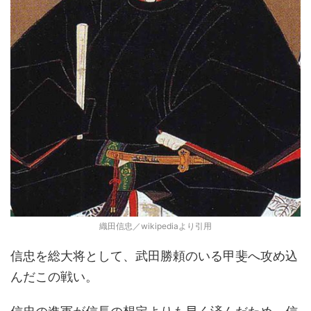
織田信忠／wikipediaより引用
信忠を総大将として、武田勝頼のいる甲斐へ攻め込
んだこの戦い。