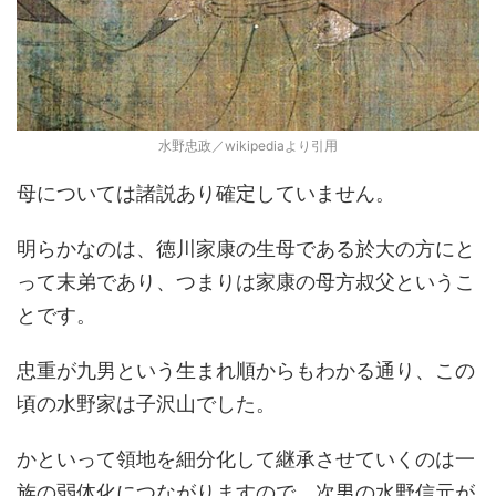
水野忠政／wikipediaより引用
母については諸説あり確定していません。
明らかなのは、徳川家康の生母である於大の方にと
って末弟であり、つまりは家康の母方叔父というこ
とです。
忠重が九男という生まれ順からもわかる通り、この
頃の水野家は子沢山でした。
かといって領地を細分化して継承させていくのは一
族の弱体化につながりますので、次男の水野信元が