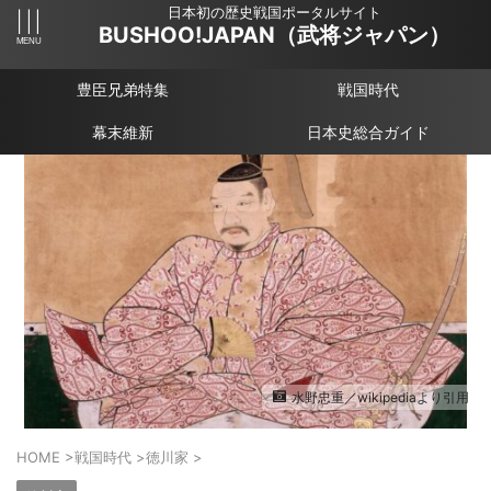
日本初の歴史戦国ポータルサイト
BUSHOO!JAPAN（武将ジャパン）
豊臣兄弟特集
戦国時代
幕末維新
日本史総合ガイド
水野忠重／wikipediaより引用
HOME
>
戦国時代
>
徳川家
>