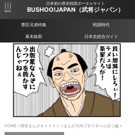
日本初の歴史戦国ポータルサイト
BUSHOO!JAPAN（武将ジャパン）
豊臣兄弟特集
戦国時代
幕末維新
日本史総合ガイド
HOME
>
歴史まんが＆イラスト
>
まんが大河ブギウギべらぼう編
>