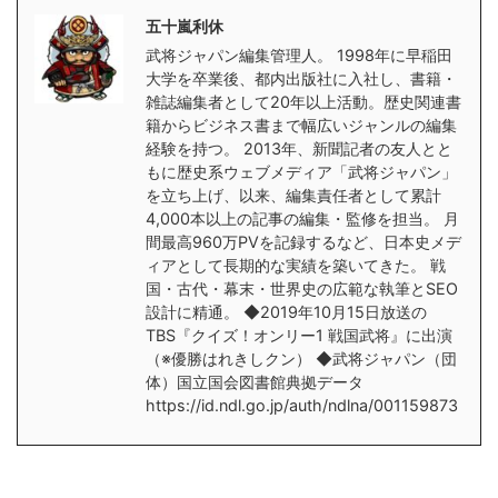
五十嵐利休
武将ジャパン編集管理人。 1998年に早稲田
大学を卒業後、都内出版社に入社し、書籍・
雑誌編集者として20年以上活動。歴史関連書
籍からビジネス書まで幅広いジャンルの編集
経験を持つ。 2013年、新聞記者の友人とと
もに歴史系ウェブメディア「武将ジャパン」
を立ち上げ、以来、編集責任者として累計
4,000本以上の記事の編集・監修を担当。 月
間最高960万PVを記録するなど、日本史メデ
ィアとして長期的な実績を築いてきた。 戦
国・古代・幕末・世界史の広範な執筆とSEO
設計に精通。 ◆2019年10月15日放送の
TBS『クイズ！オンリー1 戦国武将』に出演
（※優勝はれきしクン） ◆武将ジャパン（団
体）国立国会図書館典拠データ
https://id.ndl.go.jp/auth/ndlna/001159873