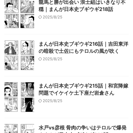
龍馬と勝が出会い 浪士組はいきなり不
穏｜まんが日本史ブギウギ218話
2025/8/25
まんが日本史ブギウギ216話｜吉田東洋
の暗殺で土佐にもテロルの風が吹く
2025/8/25
まんが日本史ブギウギ215話｜和宮降嫁
問題でイケイケ土下座だ岩倉さん
2025/8/25
水戸vs彦根 骨肉の争いはテロルで爆発