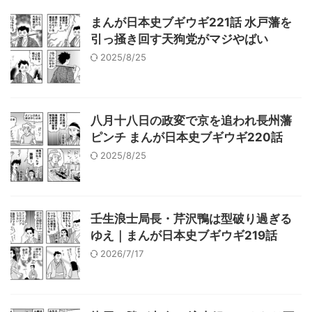
まんが日本史ブギウギ221話 水戸藩を
引っ掻き回す天狗党がマジやばい
2025/8/25
八月十八日の政変で京を追われ長州藩
ピンチ まんが日本史ブギウギ220話
2025/8/25
壬生浪士局長・芹沢鴨は型破り過ぎる
ゆえ｜まんが日本史ブギウギ219話
2026/7/17