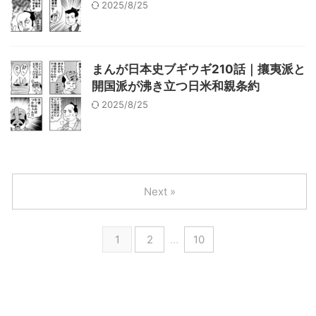
2025/8/25
まんが日本史ブギウギ210話｜攘夷派と
開国派が沸き立つ日米和親条約
2025/8/25
Next »
1
2
…
10