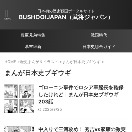
日本初の歴史戦国ポータルサイト
BUSHOO!JAPAN（武将ジャパン）
豊臣兄弟特集
戦国時代
幕末維新
日本史総合ガイド
HOME
>
歴史まんが＆イラスト
>
まんが日本史ブギウギ
>
まんが日本史ブギウギ
ゴローニン事件でロシア軍艦長を確保
したけれど｜まんが日本史ブギウギ
203話
2025/8/25
中入りで三河攻め！ 秀吉vs家康の激突